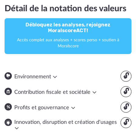
Détail de la notation des valeurs
Débloquez les analyses, rejoignez
MoralscoreACT!
Accès complet aux analyses + scores perso + soutien à
Moralscore
🔓
Environnement
🔓
Contribution fiscale et sociétale
🔓
Profits et gouvernance
🔓
Innovation, disruption et création d'usages