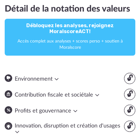
Détail de la notation des valeurs
Débloquez les analyses, rejoignez
MoralscoreACT!
Accès complet aux analyses + scores perso + soutien à
Moralscore
🔓
Environnement
🔓
Contribution fiscale et sociétale
🔓
Profits et gouvernance
🔓
Innovation, disruption et création d'usages