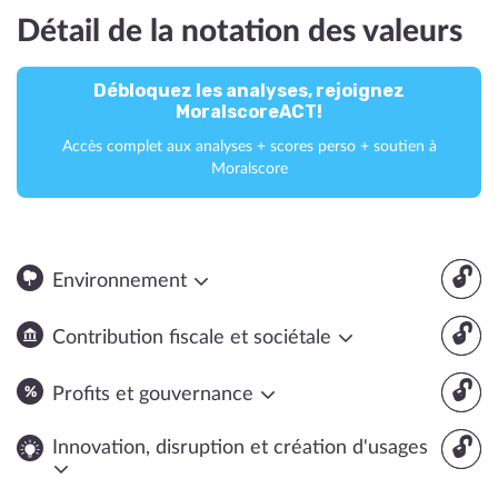
Détail de la notation des valeurs
Débloquez les analyses, rejoignez
MoralscoreACT!
Accès complet aux analyses + scores perso + soutien à
Moralscore
🔓
Environnement
🔓
Contribution fiscale et sociétale
🔓
Profits et gouvernance
🔓
Innovation, disruption et création d'usages