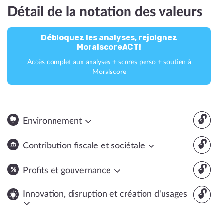
Détail de la notation des valeurs
Débloquez les analyses, rejoignez
MoralscoreACT!
Accès complet aux analyses + scores perso + soutien à
Moralscore
🔓
Environnement
🔓
Contribution fiscale et sociétale
🔓
Profits et gouvernance
🔓
Innovation, disruption et création d'usages