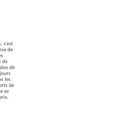
, s'est
nse de
es
t de
ales de
jours
s les
orts de
de se
rix.