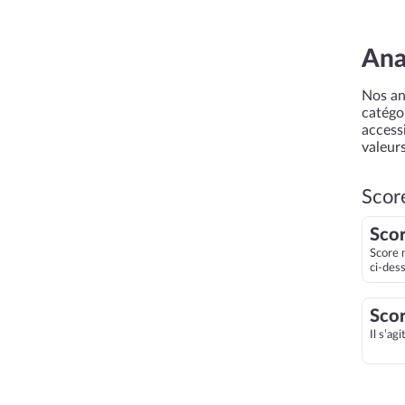
Ana
Nos an
catégor
accessi
valeurs
Scor
Scor
Score 
ci-des
Scor
Il s’ag