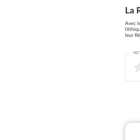
La 
Avec le
l’éthi
leur R