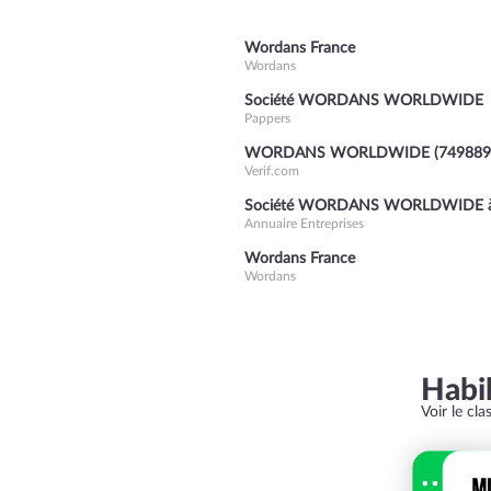
Wordans France
Wordans
Société WORDANS WORLDWIDE
Pappers
WORDANS WORLDWIDE (7498893
Verif.com
Société WORDANS WORLDWIDE à
Annuaire Entreprises
Wordans France
Wordans
Habi
Voir le cl