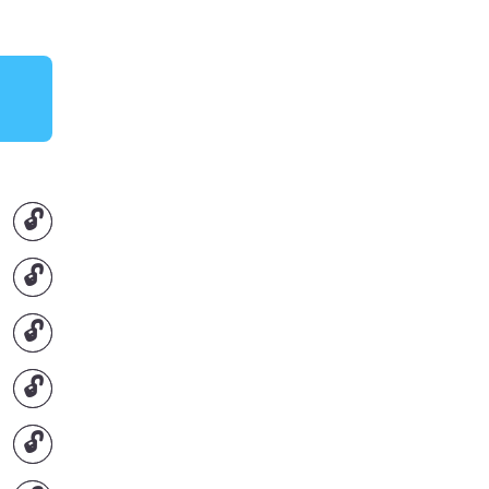
🔓
🔓
🔓
🔓
🔓