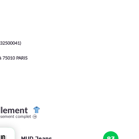
2500041)
 75010 PARIS
llement
assement complet
MUD Jeans
83