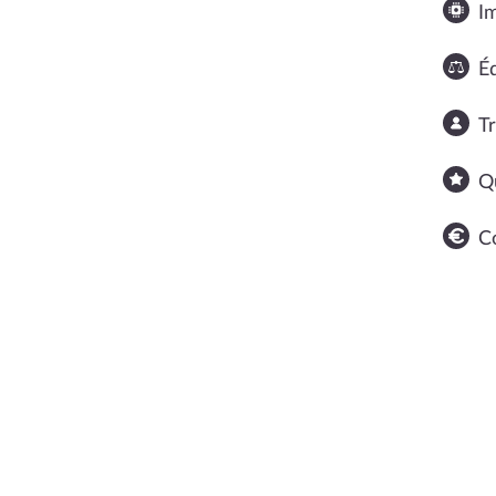
I
Éq
T
Q
C