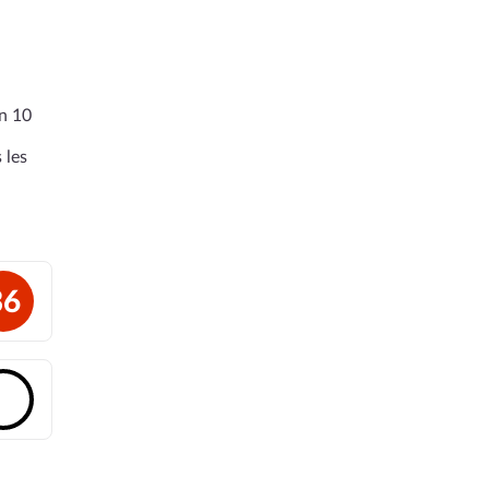
en 10
 les
36
🔓