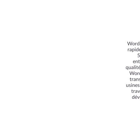
Wordan
rapid
5
ent
qualit
Word
tran
usines
trav
dév