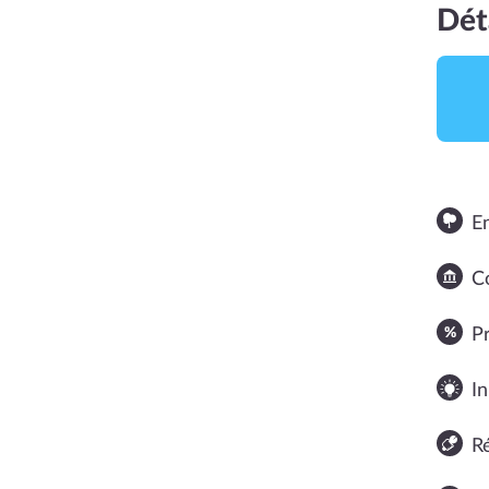
Dét
E
Co
NOTE MOYENNE
P
In
R