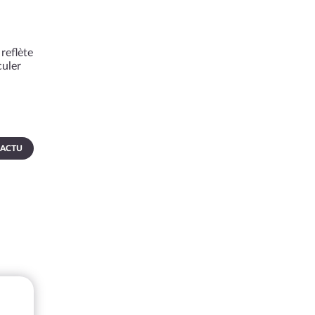
reflète
culer
 ACTU