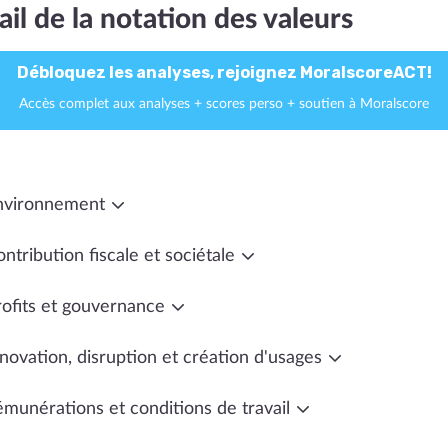
ail de la notation des valeurs
Débloquez les analyses, rejoignez MoralscoreACT!
Accès complet aux analyses + scores perso + soutien à Moralscore
nvironnement
ntribution fiscale et sociétale
rofits et gouvernance
novation, disruption et création d'usages
émunérations et conditions de travail