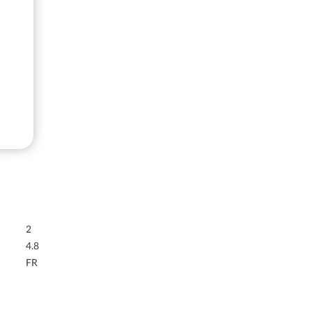
2
4.8
FR