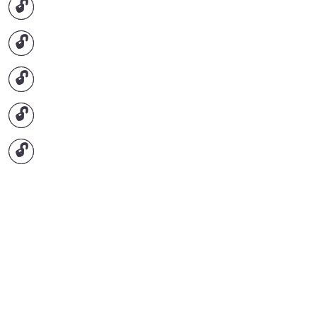
🔓
🔓
🔓
🔓
🔓