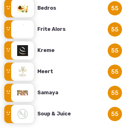
Bedros
55
Frite Alors
55
Kreme
55
Meert
55
Samaya
55
Soup & Juice
55