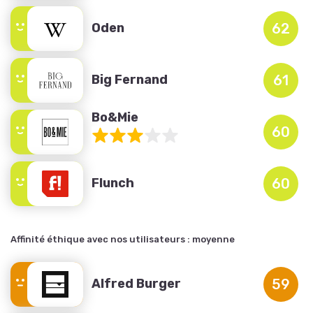
Oden
62
Big Fernand
61
Bo&Mie
60
Flunch
60
Affinité éthique avec nos utilisateurs :
moyenne
Alfred Burger
59