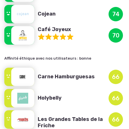
Cojean
74
Café Joyeux
70
Affinité éthique avec nos utilisateurs :
bonne
Carne Hamburguesas
66
Holybelly
66
Les Grandes Tables de la
66
Friche