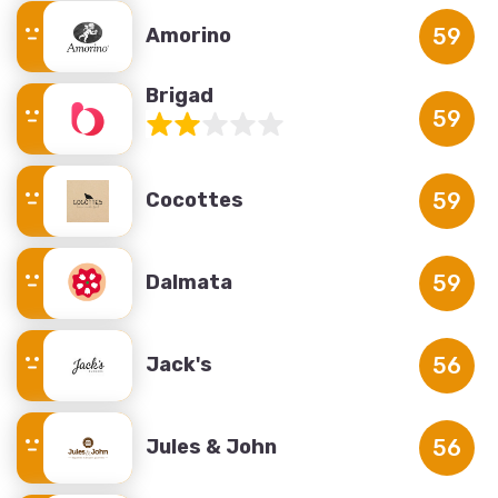
Amorino
59
Brigad
59
Cocottes
59
Dalmata
59
Jack's
56
Jules & John
56