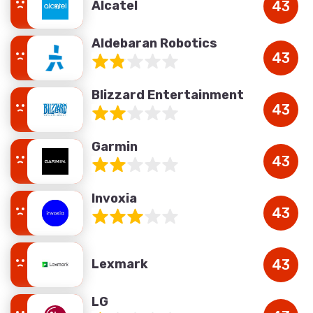
Alcatel
43
Aldebaran Robotics
43
Blizzard Entertainment
43
Garmin
43
Invoxia
43
Lexmark
43
LG