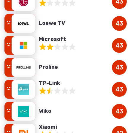
43
Loewe TV
43
Microsoft
43
Proline
43
TP-Link
43
Wiko
43
Xiaomi