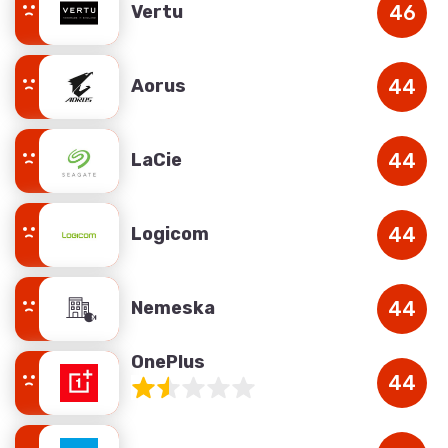
Vertu
46
Aorus
44
LaCie
44
Logicom
44
Nemeska
44
OnePlus
44