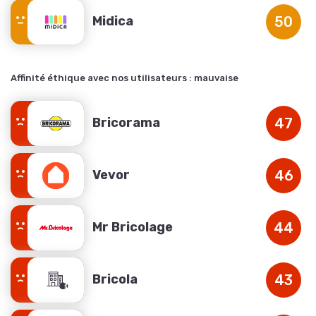
Midica
50
Affinité éthique avec nos utilisateurs :
mauvaise
Bricorama
47
Vevor
46
Mr Bricolage
44
Bricola
43