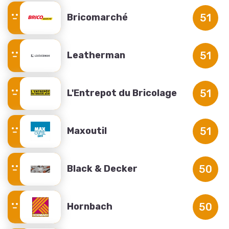
Bricomarché
51
Leatherman
51
L'Entrepot du Bricolage
51
Maxoutil
51
Black & Decker
50
Hornbach
50