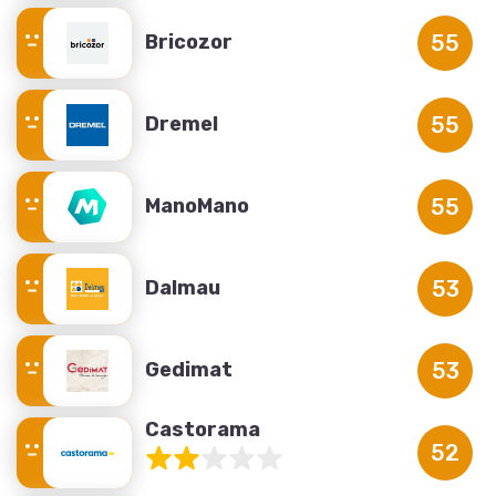
Bricozor
55
Dremel
55
ManoMano
55
Dalmau
53
Gedimat
53
Castorama
52